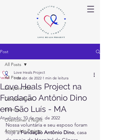
Post
All Posts
Love Heals Project
All Posts
1 de abr. de 2022
1 min de leitura
Love Heals Project na
Doações USA
Fundação Antônio Dino
Doações Brasil
em São Luís - MA
Eventos
Atualizado:
10 de mai. de 2022
Overcomer's Night
Nossa voluntária e seu esposo foram 
Aniversário Projeto
hoje a 
Fundação Antônio Dino
, casa 
de apoio do Hospital de Câncer 