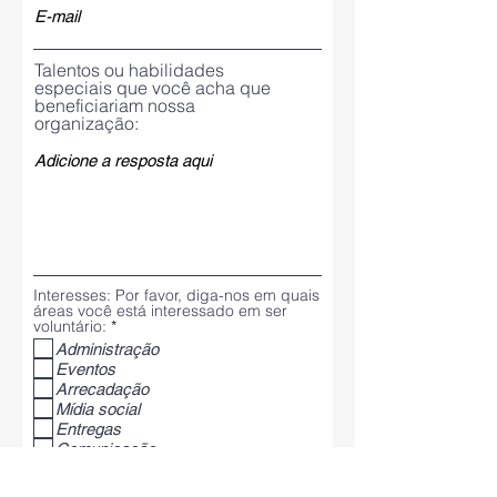
Talentos ou habilidades
especiais que você acha que
beneficiariam nossa
organização:
Interesses: Por favor, diga-nos em quais
áreas você está interessado em ser
O
voluntário:
*
b
Administração
r
Eventos
i
g
Arrecadação
a
Mídia social
t
Entregas
ó
Comunicação
r
i
O
Indique a sua disponibilidade:
*
o
b